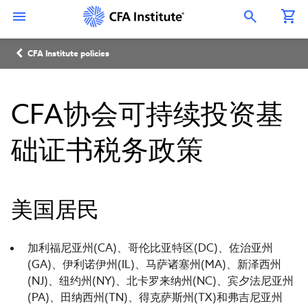
跳
Connect
Connect
Connect
Connect
Connect
转
with
with
with
with
with
Open Search Overlay
到
CFA
CFA
CFA
CFA
CFA
主
Institute
Institute
Institute
Institute
Institute
面
要
on
on
on
on
on
CFA Institute policies
内
LinkedIn
Instagram
YouTube
Facebook
WeChat
包
容
屑
CFA协会可持续投资基
础证书税务政策
美国居民
加利福尼亚州(CA)、哥伦比亚特区(DC)、佐治亚州
(GA)、伊利诺伊州(IL)、马萨诸塞州(MA)、新泽西州
(NJ)、纽约州(NY)、北卡罗来纳州(NC)、宾夕法尼亚州
(PA)、田纳西州(TN)、得克萨斯州(TX)和弗吉尼亚州