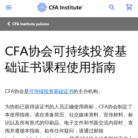
跳
Connect
Connect
Connect
Connect
Connect
转
with
with
with
with
with
Open Search Overlay
到
CFA
CFA
CFA
CFA
CFA
主
Institute
Institute
Institute
Institute
Institute
面
要
on
on
on
on
on
CFA Institute policies
内
LinkedIn
Instagram
YouTube
Facebook
WeChat
包
容
屑
CFA协会可持续投资基
础证书课程使用指南
CFA协会是
可持续投资基础证书
的主办机构。
为协助已获得该证书的人员正确使用商标，CFA协会制定了
本使用指南。请在准备简历、社交媒体资料、宣传材料、标
识以及所有形式的印刷品、电子文件和书面交流内容时，查
阅并遵循本指南。如有任何疑问，请通过邮箱