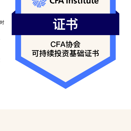
对
同
立
意