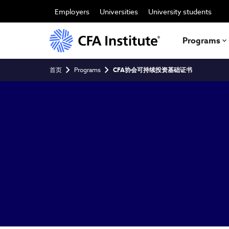
跳
转
Employers
Universities
University students
到
主
要
Programs
内
容
面
首页
Programs
CFA协会可持续投资基础证书
包
屑