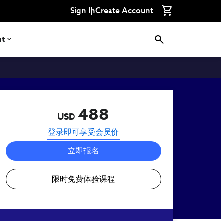
Connect
Connect
Connect
Connect
Connect
Sign In
Create Account
with
with
with
with
with
CFA
CFA
CFA
CFA
CFA
Institute
Institute
Institute
Institute
Institute
on
on
on
on
on
ut
LinkedIn
Instagram
YouTube
Facebook
WeChat
488
USD
登录即可享受会员价
立即报名
限时免费体验课程